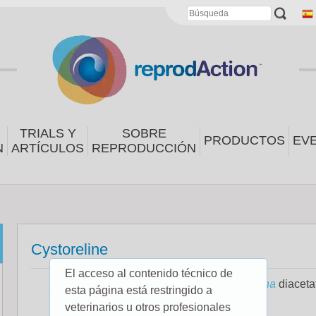
TRIALS Y
SOBRE
PRODUCTOS
EV
N
ARTÍCULOS
REPRODUCCIÓN
Cystoreline
El acceso al contenido técnico de
Cystoreline (
Gonadorelina
diacetat
esta página está restringido a
ovulación
.
veterinarios u otros profesionales
Leer más