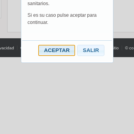
sanitarios.
Si es su caso pulse aceptar para
continuar.
ivacidad
Contacto
Glosario
Aviso legal
Mapa del sitio
© co
ACEPTAR
SALIR