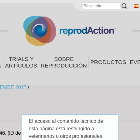
TRIALS Y
SOBRE
PRODUCTOS
EV
N
ARTÍCULOS
REPRODUCCIÓN
EMBE 2017
/
El acceso al contenido técnico de
esta página está restringido a
46, (ID de nodo: 36793, ID de objeto: 53460)
veterinarios u otros profesionales