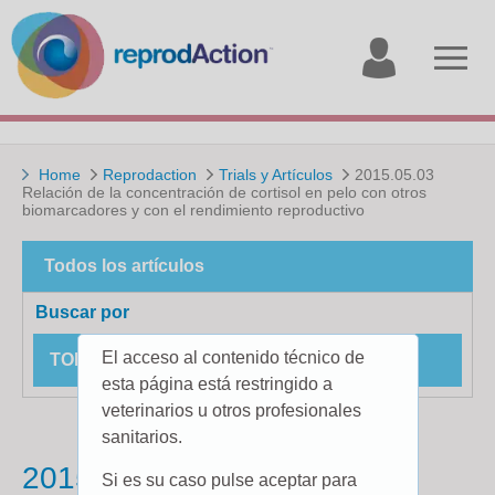
My
Open
account
menu
Home
Reprodaction
Trials y Artículos
2015.05.03
Relación de la concentración de cortisol en pelo con otros
biomarcadores y con el rendimiento reproductivo
Todos los artículos
Buscar por
El acceso al contenido técnico de
TODOS LOS ESTUDIOS DE CAMPO
esta página está restringido a
veterinarios u otros profesionales
sanitarios.
2015.05.03 Relación de la
Si es su caso pulse aceptar para