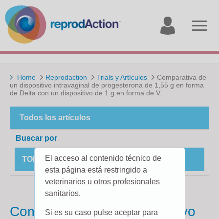
My
Open
account
menu
Home
Reprodaction
Trials y Artículos
Comparativa de
un dispositivo intravaginal de progesterona de 1,55 g en forma
de Delta con un dispositivo de 1 g en forma de V
Todos los artículos
Buscar por
El acceso al contenido técnico de
TODOS LOS ESTUDIOS DE CAMPO
esta página está restringido a
veterinarios u otros profesionales
sanitarios.
Comparativa de un dispositivo
Si es su caso pulse aceptar para