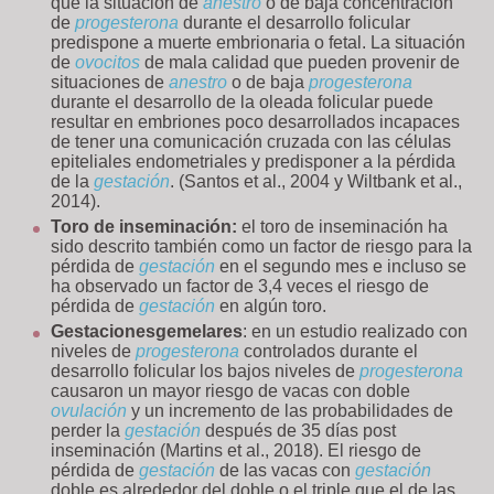
que la situación de
anestro
o de baja concentración
de
progesterona
durante el desarrollo folicular
predispone a muerte embrionaria o fetal. La situación
de
ovocitos
de mala calidad que pueden provenir de
situaciones de
anestro
o de baja
progesterona
durante el desarrollo de la oleada folicular puede
resultar en embriones poco desarrollados incapaces
de tener una comunicación cruzada con las células
epiteliales endometriales y predisponer a la pérdida
de la
gestación
. (Santos et al., 2004 y Wiltbank et al.,
2014).
Toro de inseminación:
el toro de inseminación ha
sido descrito también como un factor de riesgo para la
pérdida de
gestación
en el segundo mes e incluso se
ha observado un factor de 3,4 veces el riesgo de
pérdida de
gestación
en algún toro.
Gestaciones
gemelares
: en un estudio realizado con
niveles de
progesterona
controlados durante el
desarrollo folicular los bajos niveles de
progesterona
causaron un mayor riesgo de vacas con doble
ovulación
y un incremento de las probabilidades de
perder la
gestación
después de 35 días post
inseminación (Martins et al., 2018). El riesgo de
pérdida de
gestación
de las vacas con
gestación
doble es alrededor del doble o el triple que el de las