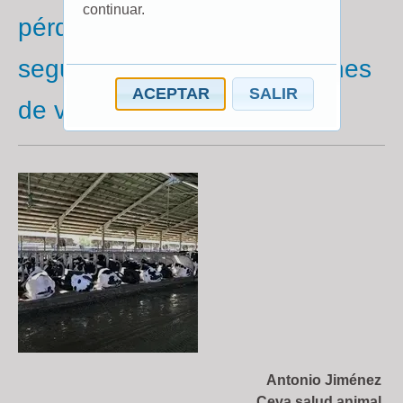
continuar.
pérdidas de gestación en el
segundo mes en explotaciones
ACEPTAR
SALIR
de vacas de leche
Antonio Jiménez
Ceva salud animal