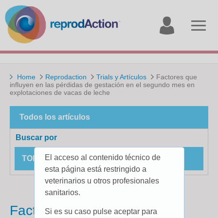
My
Open
account
menu
Home
Reprodaction
Trials y Artículos
Factores que
influyen en las pérdidas de gestación en el segundo mes en
explotaciones de vacas de leche
Todos los artículos
Buscar por
El acceso al contenido técnico de
TODOS LOS ESTUDIOS DE CAMPO
esta página está restringido a
veterinarios u otros profesionales
sanitarios.
Factores que influyen en las
Si es su caso pulse aceptar para