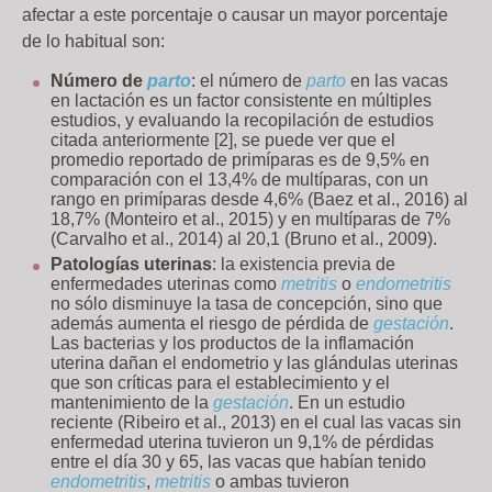
afectar a este porcentaje o causar un mayor porcentaje
de lo habitual son:
Número de
parto
: el número de
parto
en las vacas
en lactación es un factor consistente en múltiples
estudios, y evaluando la recopilación de estudios
citada anteriormente [2], se puede ver que el
promedio reportado de primíparas es de 9,5% en
comparación con el 13,4% de multíparas, con un
rango en primíparas desde 4,6% (Baez et al., 2016) al
18,7% (Monteiro et al., 2015) y en multíparas de 7%
(Carvalho et al., 2014) al 20,1 (Bruno et al., 2009).
Patologías uterinas
: la existencia previa de
enfermedades uterinas como
metritis
o
endometritis
no sólo disminuye la tasa de concepción, sino que
además aumenta el riesgo de pérdida de
gestación
.
Las bacterias y los productos de la inflamación
uterina dañan el endometrio y las glándulas uterinas
que son críticas para el establecimiento y el
mantenimiento de la
gestación
. En un estudio
reciente (Ribeiro et al., 2013) en el cual las vacas sin
enfermedad uterina tuvieron un 9,1% de pérdidas
entre el día 30 y 65, las vacas que habían tenido
endometritis
,
metritis
o ambas tuvieron