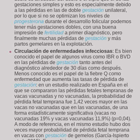
gestaciones simples y esto es especialmente debido
a las pérdidas en las de doble
gestación
unilateral,
por lo que si no se optimizan los niveles de
progesterona
durante el desarrollo folicular podemos
tener más gestaciones dobles, con una buena
impresión de
fertilidad
a primer diagnóstico, pero
finalmente muchas pérdidas de
gestación
y más
partos gemelares en la explotación.
Circulación de enfermedades infecciosas
: Es bien
conocido el papel de algunos virus como IBR o BVD
en las pérdidas de
gestación
tanto antes del
diagnóstico alrededor de 30 días como después.
Menos conocido es el papel de la fiebre Q como
enfermedad que aumenta las tasas de pérdida de
gestación
: en un estudio realizado en España en el
que se compararon las pérdidas fetales tempranas de
vacas vacunadas y no vacunadas, la probabilidad de
pérdida fetal temprana fue 1,42 veces mayor en las
vacas no vacunadas que en las vacunadas, de una
forma estadísticamente significativa (vacas no
vacunadas 19% y vacas vacunadas 11,9%) (p=0,04).
A modo de referencia, en el mismo estudio hubo dos
veces mayor probabilidad de pérdida fetal temprana
en vacas con
gestación
de gemelos (García-Ispierto