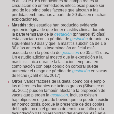
et al., 2015). En condiciones de campo reales la
circulación de enfermedades infecciosas puede ser
uno de los principales factores que afectan a las
pérdidas embrionarias a partir de 30 días en muchas
explotaciones.
Mastitis:
dos estudios han producido evidencia
epidemiológica de que tener mastitis clínica durante
la parte temprana de la
gestación
(primeros 45 días)
está asociado con la pérdida de
gestación
durante los
siguientes 90 días y que la mastitis subclínica de 1 a
30 días antes de la inseminación artificial está
asociada con la pérdida de
gestación
de 35 a 41 días.
Un estudio adicional mostró que la exposición a la
mastitis clínica durante la lactación temprana en
combinación con baja condición corporal puede
aumentar el riesgo de pérdida de
gestación
en vacas
de leche (Dahl et al., 2017)
Otros
: varios factores de la dieta, como por ejemplo
las diferentes fuentes de ácidos grasos (Silvestre et
al., 2011) pueden también afectar a la proporción de
vacas que pierden la
gestación
. Incluso existen
haplotipos en el ganado bovino que no pueden existir
en homocigosis, porque la presencia de dos copias
del haplotipo en el genoma determina un fallo en la
fecundación o la no viabilidad del embrión. Así, en el