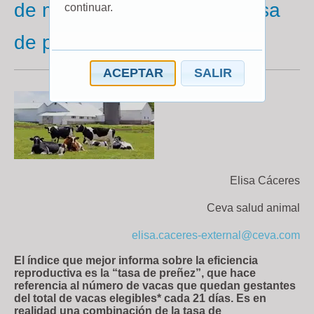
de manejo del índice de “Tasa
continuar.
de preñez”
ACEPTAR
SALIR
Elisa Cáceres
Ceva salud animal
elisa.caceres-external@ceva.com
El índice que mejor informa sobre la eficiencia
reproductiva es la “tasa de preñez”, que hace
referencia al número de vacas que quedan gestantes
del total de vacas elegibles* cada 21 días. Es en
realidad una combinación de la tasa de