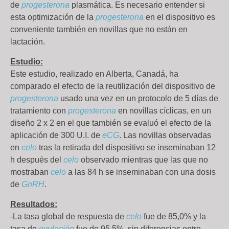
de
progesterona
plasmática. Es necesario entender si
esta optimización de la
progesterona
en el dispositivo es
conveniente también en novillas que no están en
lactación.
Estudio:
Este estudio, realizado en Alberta, Canadá, ha
comparado el efecto de la reutilización del dispositivo de
progesterona
usado una vez en un protocolo de 5 días de
tratamiento con
progesterona
en novillas cíclicas, en un
diseño 2 x 2 en el que también se evaluó el efecto de la
aplicación de 300 U.I. de
eCG
. Las novillas observadas
en
celo
tras la retirada del dispositivo se inseminaban 12
h después del
celo
observado mientras que las que no
mostraban
celo
a las 84 h se inseminaban con una dosis
de
GnRH
.
Resultados:
-La tasa global de respuesta de
celo
fue de 85,0% y la
tasa de
ovulación
fue de 95,5%, sin diferencias entre