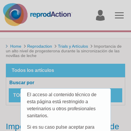
My
Open
account
menu
Home
Reprodaction
Trials y Artículos
Importancia de
un alto nivel de progesterona durante la sincronización de las
novillas de leche
Todos los artículos
Buscar por
El acceso al contenido técnico de
TODOS LOS ESTUDIOS DE CAMPO
esta página está restringido a
veterinarios u otros profesionales
sanitarios.
Importancia de un alto nivel de
Si es su caso pulse aceptar para