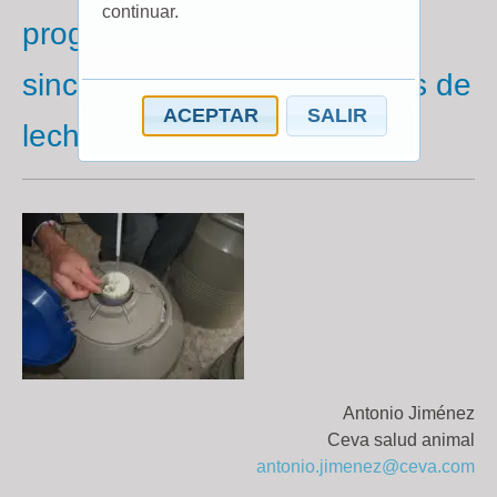
continuar.
progesterona durante la
sincronización de las novillas de
ACEPTAR
SALIR
leche
Antonio Jiménez
Ceva salud animal
antonio.jimenez@ceva.com