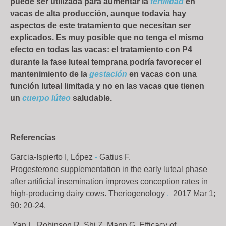
puede ser utilizada para aumentar la
fertilidad
en
vacas de alta producción, aunque todavía hay
aspectos de este tratamiento que necesitan ser
explicados. Es muy posible que no tenga el mismo
efecto en todas las vacas: el tratamiento con P4
durante la fase luteal temprana podría favorecer el
mantenimiento de la
gestación
en vacas con una
función luteal limitada y no en las vacas que tienen
un
cuerpo lúteo
saludable.
Referencias
Garcia-Ispierto I, López
-
Gatius F.
Progesterone supplementation in the early luteal phase
after artificial insemination improves conception rates in
high-producing dairy cows. Theriogenology
.
2017 Mar 1;
90: 20-24.
Yan L, Robinson R, Shi Z, Mann G. Efficacy of