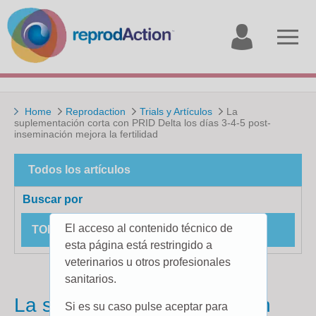
My
Open
account
menu
Home
Reprodaction
Trials y Artículos
La
suplementación corta con PRID Delta los días 3-4-5 post-
inseminación mejora la fertilidad
Todos los artículos
Buscar por
El acceso al contenido técnico de
TODOS LOS ESTUDIOS DE CAMPO
esta página está restringido a
veterinarios u otros profesionales
sanitarios.
La suplementación corta con
Si es su caso pulse aceptar para