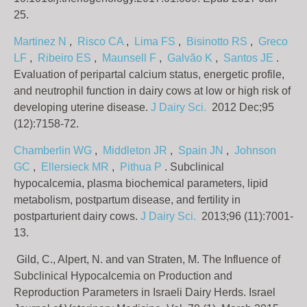
25.
Martinez N
,
Risco CA
,
Lima FS
,
Bisinotto RS
,
Greco
LF
,
Ribeiro ES
,
Maunsell F
,
Galvão K
,
Santos JE
.
Evaluation of peripartal calcium status, energetic profile,
and neutrophil function in dairy cows at low or high risk of
developing uterine disease.
J Dairy Sci.
2012 Dec;95
(12):7158-72.
Chamberlin WG
,
Middleton JR
,
Spain JN
,
Johnson
GC
,
Ellersieck MR
,
Pithua P
. Subclinical
hypocalcemia, plasma biochemical parameters, lipid
metabolism, postpartum disease, and fertility in
postparturient dairy cows.
J Dairy Sci.
2013;96 (11):7001-
13.
Gild, C., Alpert, N. and van Straten, M. The Influence of
Subclinical Hypocalcemia on Production and
Reproduction Parameters in Israeli Dairy Herds. Israel