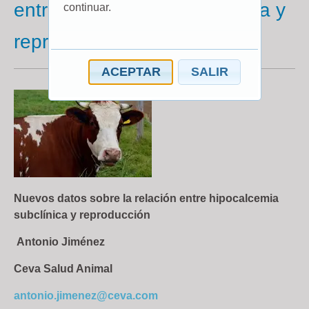
entre hipocalcemia subclínica y
continuar.
reproducción
ACEPTAR
SALIR
Nuevos datos sobre la relación entre hipocalcemia
subclínica y reproducción
Antonio Jiménez
Ceva Salud Animal
antonio.jimenez@ceva.com