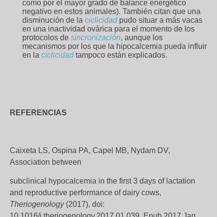
como por el mayor grado de balance energético
negativo en estos animales). También citan que una
disminución de la
ciclicidad
pudo situar a más vacas
en una inactividad ovárica para el momento de los
protocolos de
sincronización
, aunque los
mecanismos por los que la hipocalcemia pueda influir
en la
ciclicidad
tampoco están explicados.
REFERENCIAS
Caixeta LS, Ospina PA, Capel MB, Nydam DV,
Association between
subclinical hypocalcemia in the first 3 days of lactation
and reproductive performance of dairy cows,
Theriogenology
(2017), doi:
10.1016/j.theriogenology.2017.01.039. Epub 2017 Jan