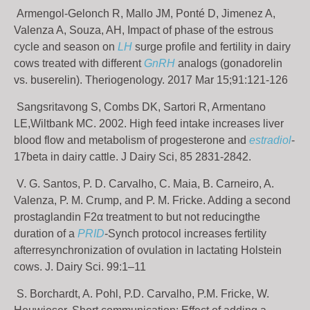
Armengol-Gelonch R, Mallo JM, Ponté D, Jimenez A,
Valenza A, Souza, AH, Impact of phase of the estrous
cycle and season on
LH
surge profile and fertility in dairy
cows treated with different
GnRH
analogs (gonadorelin
vs. buserelin). Theriogenology. 2017 Mar 15;91:121-126
Sangsritavong S, Combs DK, Sartori R, Armentano
LE,Wiltbank MC. 2002. High feed intake increases liver
blood flow and metabolism of progesterone and
estradiol
-
17beta in dairy cattle. J Dairy Sci, 85 2831-2842.
V. G. Santos, P. D. Carvalho, C. Maia, B. Carneiro, A.
Valenza, P. M. Crump, and P. M. Fricke. Adding a second
prostaglandin F2α treatment to but not reducingthe
duration of a
PRID
-Synch protocol increases fertility
afterresynchronization of ovulation in lactating Holstein
cows. J. Dairy Sci. 99:1–11
S. Borchardt, A. Pohl, P.D. Carvalho, P.M. Fricke, W.