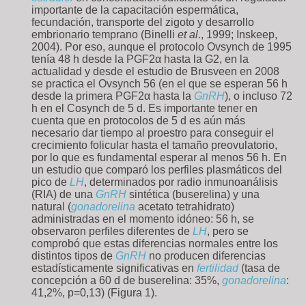
importante de la capacitación espermática,
fecundación, transporte del zigoto y desarrollo
embrionario temprano (Binelli
et al
., 1999; Inskeep,
2004). Por eso, aunque el protocolo Ovsynch de 1995
tenía 48 h desde la PGF2α hasta la G2, en la
actualidad y desde el estudio de Brusveen en 2008
se practica el Ovsynch 56 (en el que se esperan 56 h
desde la primera PGF2α hasta la
GnRH
), o incluso 72
h en el Cosynch de 5 d. Es importante tener en
cuenta que en protocolos de 5 d es aún más
necesario dar tiempo al proestro para conseguir el
crecimiento folicular hasta el tamaño preovulatorio,
por lo que es fundamental esperar al menos 56 h. En
un estudio que comparó los perfiles plasmáticos del
pico de
LH
, determinados por radio inmunoanálisis
(RIA) de una
GnRH
sintética (buserelina) y una
natural (
gonadorelina
acetato tetrahidrato)
administradas en el momento idóneo: 56 h, se
observaron perfiles diferentes de
LH
, pero se
comprobó que estas diferencias normales entre los
distintos tipos de
GnRH
no producen diferencias
estadísticamente significativas en
fertilidad
(tasa de
concepción a 60 d de buserelina: 35%,
gonadorelina
:
41,2%, p=0,13) (Figura 1).