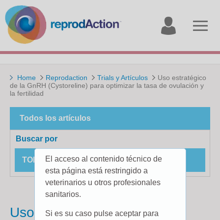
My
Open
account
menu
Home
Reprodaction
Trials y Artículos
Uso estratégico
de la GnRH (Cystoreline) para optimizar la tasa de ovulación y
la fertilidad
Todos los artículos
Buscar por
El acceso al contenido técnico de
TODOS LOS ESTUDIOS DE CAMPO
esta página está restringido a
veterinarios u otros profesionales
sanitarios.
Uso estratégico de la GnRH
Si es su caso pulse aceptar para