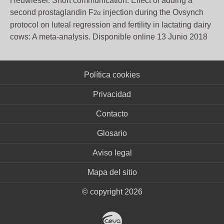
Heuwieser. Short communication: Effect of adding a
second prostaglandin F
injection during the Ovsynch
2
α
protocol on luteal regression and fertility in lactating dairy
cows: A meta-analysis. Disponible online 13 Junio 2018
Política cookies
Privacidad
Contacto
Glosario
Aviso legal
Mapa del sitio
© copyright 2026