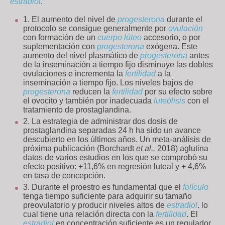
estradiol
.
El aumento del nivel de
progesterona
durante el
protocolo se consigue generalmente por
ovulación
con formación de un
cuerpo lúteo
accesorio, o por
suplementación con
progesterona
exógena. Este
aumento del nivel plasmático de
progesterona
antes
de la inseminación a tiempo fijo disminuye las dobles
ovulaciones e incrementa la
fertilidad
a la
inseminación a tiempo fijo. Los niveles bajos de
progesterona
reducen la
fertilidad
por su efecto sobre
el ovocito y también por inadecuada
luteólisis
con el
tratamiento de prostaglandina.
La estrategia de administrar dos dosis de
prostaglandina separadas 24 h ha sido un avance
descubierto en los últimos años. Un meta-análisis de
próxima publicación (Borchardt
et al.,
2018) aglutina
datos de varios estudios en los que se comprobó su
efecto positivo: +11,6% en regresión luteal y + 4,6%
en tasa de concepción.
Durante el proestro es fundamental que el
folículo
tenga tiempo suficiente para adquirir su tamaño
preovulatorio y producir niveles altos de
estradiol
. lo
cual tiene una relación directa con la
fertilidad
. El
estradiol
en concentración suficiente es un regulador