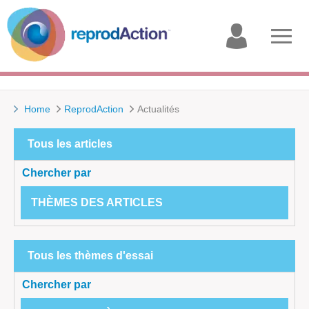
My
Open
account
menu
Home
ReprodAction
Actualités
Tous les articles
Chercher par
THÈMES DES ARTICLES
Tous les thèmes d'essai
Chercher par