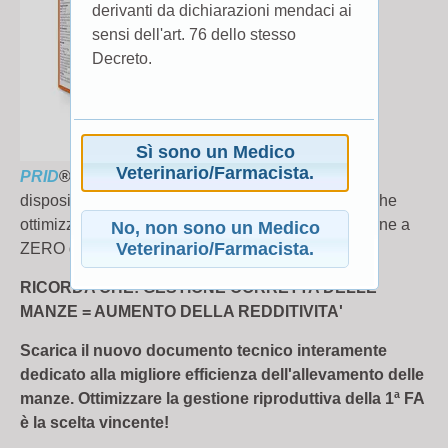
derivanti da dichiarazioni mendaci ai
sensi dell'art. 76 dello stesso
Decreto.
Sì sono un Medico
Veterinario/Farmacista.
PRID
® DELTA
è il rivoluzionario
dispositivo intravaginale rilasciante
progesterone
che
ottimizza la
fertilità
sia in bovine da latte che da carne a
No, non sono un Medico
Veterinario/Farmacista.
ZERO giorni di tempo di attesa in latte e carne!
RICORDA CHE: GESTIONE CORRETTA DELLE
MANZE = AUMENTO DELLA REDDITIVITA'
Scarica il nuovo documento tecnico interamente
dedicato alla migliore efficienza dell'allevamento delle
manze. Ottimizzare la gestione riproduttiva della 1ª FA
è la scelta vincente!