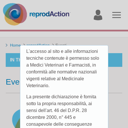
My
Open
account
menu
Home
reprodAction
Eventi
L'accesso al sito e alle informazioni
tecniche contenute è permesso solo
IN THE SECTION
a Medici Veterinari e Farmacisti, in
conformità alle normative nazionali
vigenti relative al Medicinale
Eventi
Veterinario.
La presente dichiarazione è fornita
sotto la propria responsabilità, ai
sensi dell'art. 46 del D.P.R. 28
dicembre 2000, n° 445 e
consapevole delle conseguenze