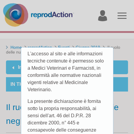
My
Open
account
menu
Home
reprodAction
Eventi
Giugno 2019
Il ruolo
delle nuove tecnologie negli allevamenti da latte
L'accesso al sito e alle informazioni
tecniche contenute è permesso solo
Indietro
a Medici Veterinari e Farmacisti, in
conformità alle normative nazionali
vigenti relative al Medicinale
IN THE SECTION
Veterinario.
La presente dichiarazione è fornita
Il ruolo delle nuove tecnologie
sotto la propria responsabilità, ai
sensi dell'art. 46 del D.P.R. 28
negli allevamenti da latte
dicembre 2000, n° 445 e
consapevole delle conseguenze