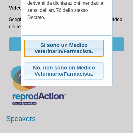
derivanti da dichiarazioni mendaci ai
Video pillole del Simposio.
sensi dell'art. 76 dello stesso
Decreto.
Scegli l'argomento di tuo interesse tra i seguenti video
dei relatori al Cattle Symposium tenutosi a Nizza.
Download proceedings_Nice 2014
Sì sono un Medico
Veterinario/Farmacista.
No, non sono un Medico
Veterinario/Farmacista.
Speakers