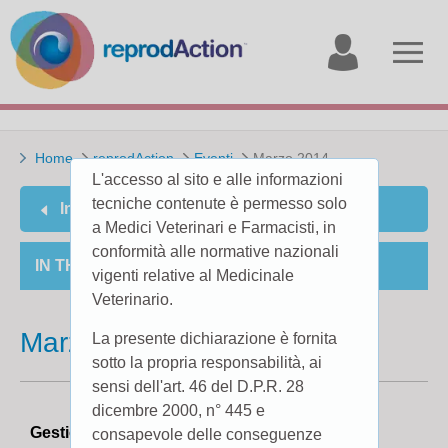
My
Open
account
menu
Home
reprodAction
Eventi
Marzo 2014
L'accesso al sito e alle informazioni
tecniche contenute è permesso solo
Indietro
a Medici Veterinari e Farmacisti, in
conformità alle normative nazionali
IN THE SECTION
vigenti relative al Medicinale
Veterinario.
Marzo 2014
La presente dichiarazione è fornita
sotto la propria responsabilità, ai
sensi dell'art. 46 del D.P.R. 28
dicembre 2000, n° 445 e
Gestione della riproduzione in azione, Nizza
consapevole delle conseguenze