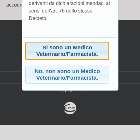
derivanti da dichiarazioni mendaci ai
account, accedi da
here
.
sensi dell'art. 76 dello stesso
Decreto.
Cookie Policy
Privacy
Sì sono un Medico
Glossario
Veterinario/Farmacista.
Avvertenze Legali
No, non sono un Medico
Mappa del sito
Veterinario/Farmacista.
© copyright 2026