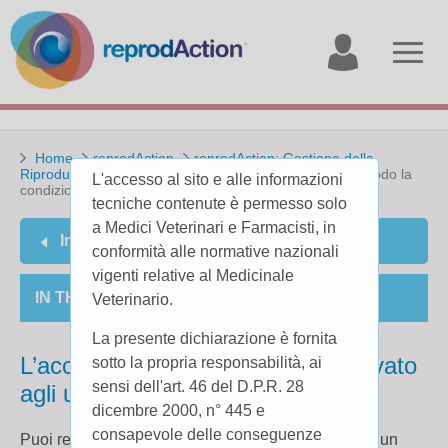
My
Open
account
menu
Home
reprodAction
reprodAction: Gestione della
Riproduzione in Azione
Cause di infertilità
In che modo la
L'accesso al sito e alle informazioni
condizione corporea influenza la fertilità?
tecniche contenute è permesso solo
a Medici Veterinari e Farmacisti, in
Indietro
conformità alle normative nazionali
vigenti relative al Medicinale
IN THE SECTION
Veterinario.
La presente dichiarazione è fornita
L’accesso a questa pagina è riservato
sotto la propria responsabilità, ai
sensi dell'art. 46 del D.P.R. 28
agli utenti registrati.
dicembre 2000, n° 445 e
consapevole delle conseguenze
Puoi registrarti
here
per poter accedere. Se hai già un