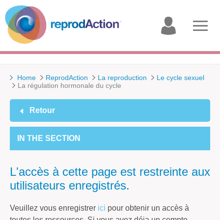
My
Open
account
menu
Home
ReprodAction
La reproduction
Le cycle sexuel
La régulation hormonale du cycle
Retour
IN THE SECTION
L'accès à cette page est restreinte aux
utilisateurs enregistrés.
Veuillez vous enregistrer
ici
pour obtenir un accès à
toutes les ressources. Si vous avez déja un compte,