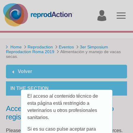
My
Open
account
menu
Home
Reprodaction
Eventos
3er Simposium
Reprodaction Roma 2019
Alimentación y manejo de vacas
secas.
Volver
IN THE SECTION
El acceso al contenido técnico de
esta página está restringido a
Access to this page is restricted to
veterinarios u otros profesionales
registered users.
sanitarios.
Si es su caso pulse aceptar para
Please register
here
to gain access to further resources.