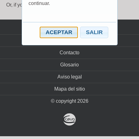
continuar.
Or, if you already have an account, log in
here
.
Política cookies
ACEPTAR
SALIR
Privacidad
Contacto
Glosario
Aviso legal
Mapa del sitio
© copyright 2026