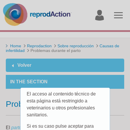
My
Open
account
menu
Home
Reprodaction
Sobre reproducción
Causas de
infertilidad
Problemas durante el parto
Volver
IN THE SECTION
El acceso al contenido técnico de
esta página está restringido a
Problemas durante el parto
veterinarios u otros profesionales
sanitarios.
Si es su caso pulse aceptar para
El
parto
tiene un impacto significativo en la futura