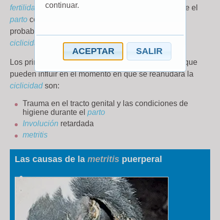
continuar.
fertilidad
de la vaca. Cualquier interferencia durante el
parto
como
distocia
, retención placentaria, etc.,
probablemente causará retrasos en el retorno a la
ciclicidad
.
ACEPTAR
SALIR
Los principales factores relacionados con el
parto
que
pueden influir en el momento en que se reanudará la
ciclicidad
son:
Trauma en el tracto genital y las condiciones de
higiene durante el
parto
Involución
retardada
metritis
Las causas de la
metritis
puerperal