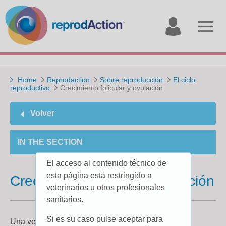
My
Open
account
menu
Home
Reprodaction
Sobre reproducción
El ciclo
reproductivo
Crecimiento folicular y ovulación
Volver
IN THE SECTION
El acceso al contenido técnico de
esta página está restringido a
Crecimiento folicular y ovulación
veterinarios u otros profesionales
sanitarios.
Si es su caso pulse aceptar para
Una vez que los folículos terciarios se forman en el