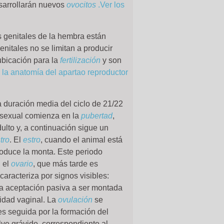
sarrollarán nuevos
ovocitos
.Ver los
s genitales de la hembra están
nitales no se limitan a producir
bicación para la
fertilización
y son
 la anatomía del apartao reproductor
a duración media del ciclo de 21/22
d sexual comienza en la
pubertad
,
lto y, a continuación sigue un
tro
. El
estro
, cuando el animal está
roduce la monta. Este periodo
 el
ovario
, que más tarde es
caracteriza por signos visibles:
la aceptación pasiva a ser montada
idad vaginal. La
ovulación
se
 es seguida por la formación del
ve grávido, correspondiente al