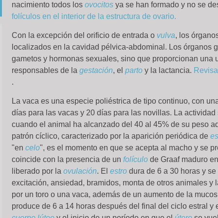
nacimiento todos los
ovocitos
ya se han formado y no se de
folículos en el interior de la estructura de ovario.
Con la excepción del orificio de entrada o
vulva
, los órgano
localizados en la cavidad pélvica-abdominal. Los órganos ge
gametos y hormonas sexuales, sino que proporcionan una u
responsables de la
gestación
, el
parto
y la lactancia.
Revisa
.
La vaca es una especie poliéstrica de tipo continuo, con un
días para las vacas y 20 días para las novillas. La activida
cuando el animal ha alcanzado del 40 al 45% de su peso adu
patrón cíclico, caracterizado por la aparición periódica de
es
"en
celo
", es el momento en que se acepta al macho y se p
coincide con la presencia de un
folículo
de Graaf maduro en
liberado por la
ovulación
. El
estro
dura de 6 a 30 horas y se 
excitación, ansiedad, bramidos, monta de otros animales y 
por un toro o una vaca, además de un aumento de la mucos
produce de 6 a 14 horas después del final del ciclo estral y
cuerpo lúteo
y el inicio de un período en que el
útero
se vuel