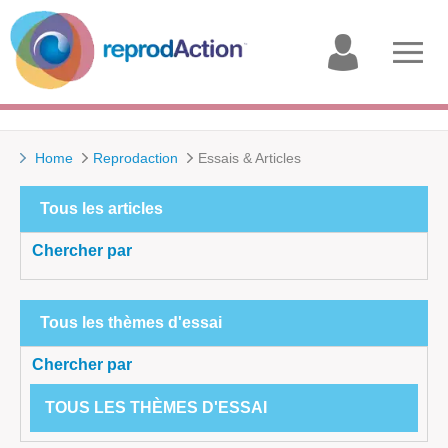
My
Open
account
menu
Home
Reprodaction
Essais & Articles
Tous les articles
Chercher par
Tous les thèmes d'essai
Chercher par
TOUS LES THÈMES D'ESSAI