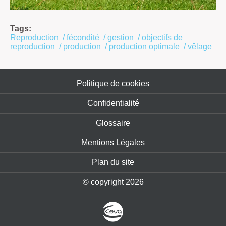
Tags:
Reproduction
/
fécondité
/
gestion
/
objectifs de
reproduction
/
production
/
production optimale
/
vêlage
Politique de cookies
Confidentialité
Glossaire
Mentions Légales
Plan du site
© copyright 2026