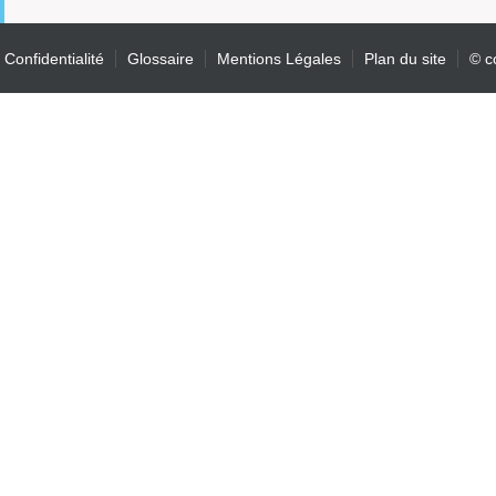
Confidentialité
Glossaire
Mentions Légales
Plan du site
© c