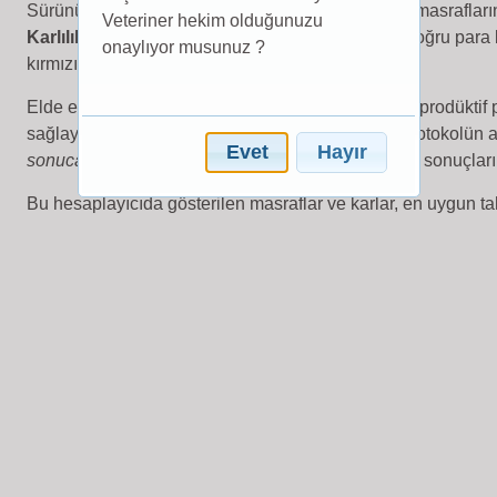
Sürünüzün temel reprodüktif değerleri ve hormon masraflar
Veteriner hekim olduğunuzu
Karlılık Hesaplayıcısına
girmek oldukça kolay! Doğru para 
onaylıyor musunuz ?
kırmızı
hesapla
butonuna basmayı unutmayınız.
Elde ettiğiniz sonuçlar size sürünüz için en karlı reprodüktif
sağlayacaktır (protokol diyagramını görmek için protokolün ad
Evet
Hayır
sonuca
tıklayarak her protokol için elde edilen tüm sonuçları
Bu hesaplayıcıda gösterilen masraflar ve karlar, en uygun ta