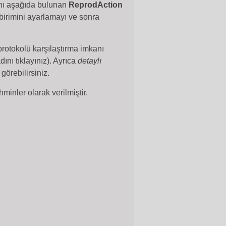
ını aşağıda bulunan
ReprodAction
birimini ayarlamayı ve sonra
 protokolü karşılaştırma imkanı
ını tıklayınız). Ayrıca
detaylı
 görebilirsiniz.
hminler olarak verilmiştir.