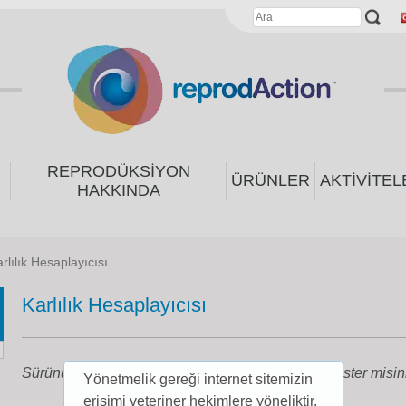
REPRODÜKSIYON
ÜRÜNLER
AKTIVITEL
HAKKINDA
rlılık Hesaplayıcısı
Karlılık Hesaplayıcısı
Sürünüzün karlılığını hızlı bir şekilde hesaplamak ister misin
Yönetmelik gereği internet sitemizin
erişimi veteriner hekimlere yöneliktir.