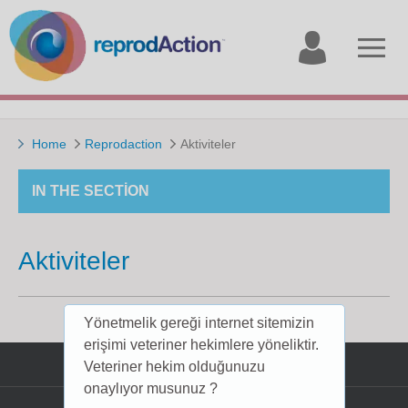
My
Open
account
menu
Home
Reprodaction
Aktiviteler
IN THE SECTION
Aktiviteler
Yönetmelik gereği internet sitemizin
erişimi veteriner hekimlere yöneliktir.
Veteriner hekim olduğunuzu
Çerezler
onaylıyor musunuz ?
Gizlilik