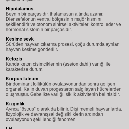
Hipotalamus
Beynin bir parçasıdır, thalamusun altında uzanır.
Diensefalonun ventral bölgesinin majör kısmını
şekillendirir ve otonom sinirsel aktiviteleri kontrol eder ve
hormonal sistemin bir parçasıdır.
Kesime sevk
Sürüden hayvan çıkarma prosesi, çoğu durumda ayrılan
hayvan kesime gönderilir.
Ketozis
Kanda keton cisimciklerinin (aseton dahil) varlığı ile
karakterize durum.
Korpus luteum
Bir dominant follikülün ovulasyonundan sonra gelişen
organel. Kalın duvarı progesteron salgılayan hücrelerden
oluşmuştur. Gebelikte varlığı, siklik aktivitenin belirtisidir.
Kızgınlık
Ayrıca "östrus" olarak da bilinir. Dişi memeli hayvanlarda,
fizyolojik ve davranışsal değişikliklerin ardından
ovulasyonun şekillendiği fenomen.
LH