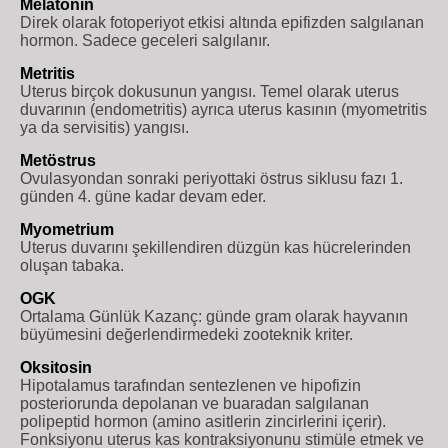
Melatonin
Direk olarak fotoperiyot etkisi altında epifizden salgılanan
hormon. Sadece geceleri salgılanır.
Metritis
Uterus birçok dokusunun yangısı. Temel olarak uterus
duvarının (endometritis) ayrıca uterus kasının (myometritis
ya da servisitis) yangısı.
Metöstrus
Ovulasyondan sonraki periyottaki östrus siklusu fazı 1.
günden 4. güne kadar devam eder.
Myometrium
Uterus duvarını şekillendiren düzgün kas hücrelerinden
oluşan tabaka.
OGK
Ortalama Günlük Kazanç: günde gram olarak hayvanın
büyümesini değerlendirmedeki zooteknik kriter.
Oksitosin
Hipotalamus tarafından sentezlenen ve hipofizin
posteriorunda depolanan ve buaradan salgılanan
polipeptid hormon (amino asitlerin zincirlerini içerir).
Fonksiyonu uterus kas kontraksiyonunu stimüle etmek ve