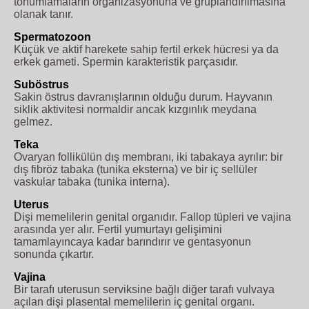
tohumlamaların organizasyonuna ve gruplandırılmasına
olanak tanır.
Spermatozoon
Küçük ve aktif harekete sahip fertil erkek hücresi ya da
erkek gameti. Spermin karakteristik parçasıdır.
Suböstrus
Sakin östrus davranışlarının olduğu durum. Hayvanın
siklik aktivitesi normaldir ancak kızgınlık meydana
gelmez.
Teka
Ovaryan follikülün dış membranı, iki tabakaya ayrılır: bir
dış fibröz tabaka (tunika eksterna) ve bir iç sellüler
vaskular tabaka (tunika interna).
Uterus
Dişi memelilerin genital organıdır. Fallop tüpleri ve vajina
arasında yer alır. Fertil yumurtayı gelişimini
tamamlayıncaya kadar barındırır ve gentasyonun
sonunda çıkartır.
Vajina
Bir tarafı uterusun serviksine bağlı diğer tarafı vulvaya
açılan dişi plasental memelilerin iç genital organı.