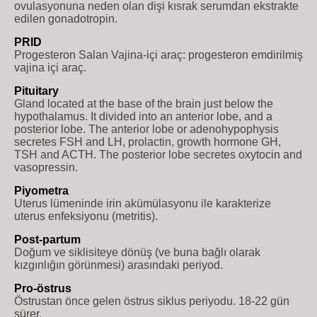
ovulasyonuna neden olan dişi kısrak serumdan ekstrakte
edilen gonadotropin.
PRID
Progesteron Salan Vajina-içi araç: progesteron emdirilmiş
vajina içi araç.
Pituitary
Gland located at the base of the brain just below the
hypothalamus. It divided into an anterior lobe, and a
posterior lobe. The anterior lobe or adenohypophysis
secretes FSH and LH, prolactin, growth hormone GH,
TSH and ACTH. The posterior lobe secretes oxytocin and
vasopressin.
Piyometra
Uterus lümeninde irin akümülasyonu ile karakterize
uterus enfeksiyonu (metritis).
Post-partum
Doğum ve siklisiteye dönüş (ve buna bağlı olarak
kızgınlığın görünmesi) arasındaki periyod.
Pro-östrus
Östrustan önce gelen östrus siklus periyodu. 18-22 gün
sürer.