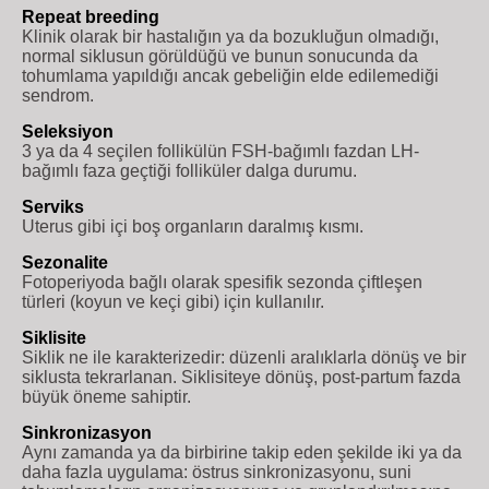
Repeat breeding
Klinik olarak bir hastalığın ya da bozukluğun olmadığı,
normal siklusun görüldüğü ve bunun sonucunda da
tohumlama yapıldığı ancak gebeliğin elde edilemediği
sendrom.
Seleksiyon
3 ya da 4 seçilen follikülün FSH-bağımlı fazdan LH-
bağımlı faza geçtiği folliküler dalga durumu.
Serviks
Uterus gibi içi boş organların daralmış kısmı.
Sezonalite
Fotoperiyoda bağlı olarak spesifik sezonda çiftleşen
türleri (koyun ve keçi gibi) için kullanılır.
Siklisite
Siklik ne ile karakterizedir: düzenli aralıklarla dönüş ve bir
siklusta tekrarlanan. Siklisiteye dönüş, post-partum fazda
büyük öneme sahiptir.
Sinkronizasyon
Aynı zamanda ya da birbirine takip eden şekilde iki ya da
daha fazla uygulama: östrus sinkronizasyonu, suni