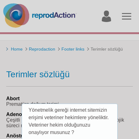
My
Open
account
menu
Home
Reprodaction
Footer links
Terimler sözlüğü
Terimler sözlüğü
Abort
Prematüre doğum terimi.
Yönetmelik gereği internet sitemizin
Adenohipofiz
erişimi veteriner hekimlere yöneliktir.
Çeşitli hormon sekresyonlarıyla gerçekleşen fizyolojik
Veteriner hekim olduğunuzu
süreci regüle eden hipofiz bezinin anteriyor kısmı.
onaylıyor musunuz ?
Anöstrus