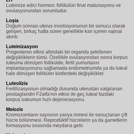
Luteinize edici hormon: follikülün final maturasyonu ve
ovulasyonundan sorumludur.
Loşia
Doğum sonrası uterus involüsyonunun bir sonucu olarak
gelişen, birkaç hafta süren genellikle kan içeren vajinal
akıntı.
Luteinizasyon
Progesteron etkisi altındaki bir organda şekillenen
değişikliklerin tümü. Özellikle ovulasyondan sonra korpus
luteuma dönüşen follikülde, fertil yumurtanın
implantasyonunu sağlamada endometriumda ya da luteal
hale dönüşen folliküler kistlerdeki değişiklikler.
Luteolizis
Fertilizasyonun olmadığı durumda uterustan salgılanan
prostaglandin F2alfa'nın etkisi ile geç luteal fazdaki
korpus luteumun hızlı dejenerasyonu.
Meiozis
Kromozomların sayısının yarıya inmesi ile sonuçlanan çift
hücre bölünmesi. Reprodüktif hücrelerin ya da gametlerin
formasyonu sırasında meydana gelir.