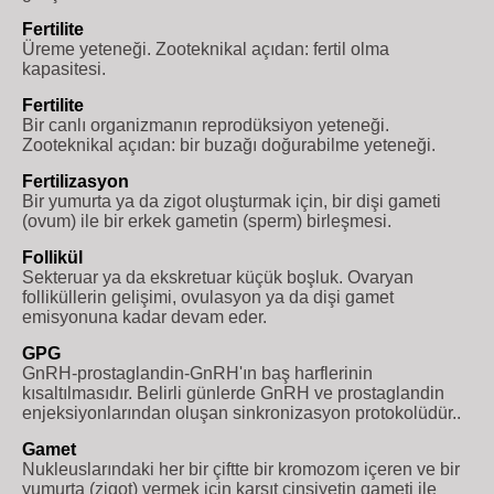
Fertilite
Üreme yeteneği. Zooteknikal açıdan: fertil olma
kapasitesi.
Fertilite
Bir canlı organizmanın reprodüksiyon yeteneği.
Zooteknikal açıdan: bir buzağı doğurabilme yeteneği.
Fertilizasyon
Bir yumurta ya da zigot oluşturmak için, bir dişi gameti
(ovum) ile bir erkek gametin (sperm) birleşmesi.
Follikül
Sekteruar ya da ekskretuar küçük boşluk. Ovaryan
folliküllerin gelişimi, ovulasyon ya da dişi gamet
emisyonuna kadar devam eder.
GPG
GnRH-prostaglandin-GnRH'ın baş harflerinin
kısaltılmasıdır. Belirli günlerde GnRH ve prostaglandin
enjeksiyonlarından oluşan sinkronizasyon protokolüdür..
Gamet
Nukleuslarındaki her bir çiftte bir kromozom içeren ve bir
yumurta (zigot) vermek için karşıt cinsiyetin gameti ile