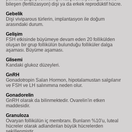
bileşen (fertilizasyon) dişi ya da erkek reprodüktif hücre.
Gebelik
Dişi viviparous türlerin, implantasyon ile doğum
arasındaki durum.
Gelişim
FSH etkisinde büyümeye devam eden 20 follikülden
oluşan bir grup follikülün bulunduğu folliküler dalga
aşaması. Büyüme aşaması.
Glisemi
Kandaki glukoz düzeyleri.
GnRH
Gonadotropin Salan Hormon, hipotalamustan salgılanır
ve FSH ve LH salınımına neden olur.
Gonadorelin
GnRH olarak da bilinmektedir. Ovarelin'in etken
maddesidir.
Granuloza
Ovaryan follikülün iç membranı. Bunların %10'u, luteal
hücreler olarak adlandırılan büyük hücrelerden
şekillenmiştir.