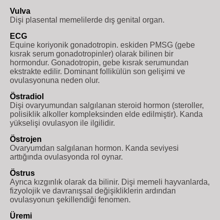
Vulva
Dişi plasental memelilerde dış genital organ.
ECG
Equine koriyonik gonadotropin. eskiden PMSG (gebe
kısrak serum gonadotropinler) olarak bilinen bir
hormondur. Gonadotropin, gebe kısrak serumundan
ekstrakte edilir. Dominant follikülün son gelişimi ve
ovulasyonuna neden olur.
Östradiol
Dişi ovaryumundan salgılanan steroid hormon (steroller,
polisiklik alkoller kompleksinden elde edilmiştir). Kanda
yükselişi ovulasyon ile ilgilidir.
Östrojen
Ovaryumdan salgılanan hormon. Kanda seviyesi
arttığında ovulasyonda rol oynar.
Östrus
Ayrıca kızgınlık olarak da bilinir. Dişi memeli hayvanlarda,
fizyolojik ve davranışsal değişikliklerin ardından
ovulasyonun şekillendiği fenomen.
Üremi