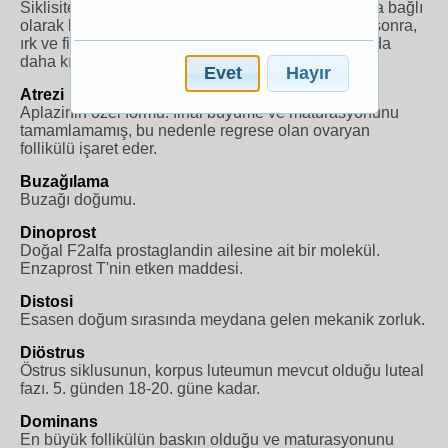
Siklisitenin olmaması ile karakterize durum ve buna bağlı
olarak kızgınlık gerçekleşmez. Sıklıkla doğumdan sonra,
ırk ve fizyolojik duruma bağlı olarak daha uzun ya da
daha kısa süreli olarak meydana gelir.
Evet
Hayır
Atrezi
Aplazinin özel formu: final büyüme ve maturasyonunu
tamamlamamış, bu nedenle regrese olan ovaryan
follikülü işaret eder.
Buzağılama
Buzağı doğumu.
Dinoprost
Doğal F2alfa prostaglandin ailesine ait bir molekül.
Enzaprost T'nin etken maddesi.
Distosi
Esasen doğum sırasında meydana gelen mekanik zorluk.
Diöstrus
Östrus siklusunun, korpus luteumun mevcut olduğu luteal
fazı. 5. günden 18-20. güne kadar.
Dominans
En büyük follikülün baskın olduğu ve maturasyonunu