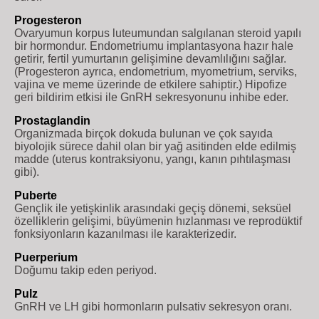
Progesteron
Ovaryumun korpus luteumundan salgılanan steroid yapılı
bir hormondur. Endometriumu implantasyona hazır hale
getirir, fertil yumurtanın gelişimine devamlılığını sağlar.
(Progesteron ayrıca, endometrium, myometrium, serviks,
vajina ve meme üzerinde de etkilere sahiptir.) Hipofize
geri bildirim etkisi ile GnRH sekresyonunu inhibe eder.
Prostaglandin
Organizmada birçok dokuda bulunan ve çok sayıda
biyolojik sürece dahil olan bir yağ asitinden elde edilmiş
madde (uterus kontraksiyonu, yangı, kanın pıhtılaşması
gibi).
Puberte
Gençlik ile yetişkinlik arasındaki geçiş dönemi, seksüel
özelliklerin gelişimi, büyümenin hızlanması ve reprodüktif
fonksiyonların kazanılması ile karakterizedir.
Puerperium
Doğumu takip eden periyod.
Pulz
GnRH ve LH gibi hormonların pulsativ sekresyon oranı.