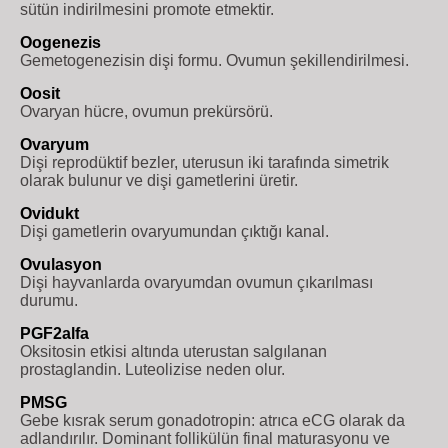
sütün indirilmesini promote etmektir.
Oogenezis
Gemetogenezisin dişi formu. Ovumun şekillendirilmesi.
Oosit
Ovaryan hücre, ovumun prekürsörü.
Ovaryum
Dişi reprodüktif bezler, uterusun iki tarafında simetrik
olarak bulunur ve dişi gametlerini üretir.
Ovidukt
Dişi gametlerin ovaryumundan çıktığı kanal.
Ovulasyon
Dişi hayvanlarda ovaryumdan ovumun çıkarılması
durumu.
PGF2alfa
Oksitosin etkisi altında uterustan salgılanan
prostaglandin. Luteolizise neden olur.
PMSG
Gebe kısrak serum gonadotropin: atrıca eCG olarak da
adlandırılır. Dominant follikülün final maturasyonu ve