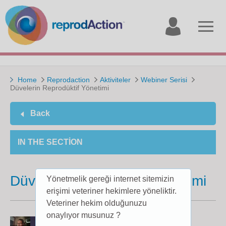
My
Open
account
menu
Home
Reprodaction
Aktiviteler
Webiner Serisi
Düvelerin Reprodüktif Yönetimi
Back
IN THE SECTION
Düvelerin Reprodüktif Yönetimi
Yönetmelik gereği internet sitemizin
erişimi veteriner hekimlere yöneliktir.
Veteriner hekim olduğunuzu
onaylıyor musunuz ?