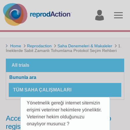
My
Open
account
menu
Home
Reprodaction
Saha Denemeleri & Makaleler
1.
İneklerde Sabit Zamanlı Tohumlama Protokol Seçim Rehberi
All trials
Bununla ara
TÜM SAHA ÇALIŞMALARI
Yönetmelik gereği internet sitemizin
erişimi veteriner hekimlere yöneliktir.
Access to this page is restricted to
Veteriner hekim olduğunuzu
onaylıyor musunuz ?
registered users.