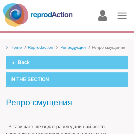
My
Open
account
menu
Home
Reprodaction
Репродукция
Репро смущения
Back
IN THE SECTION
Репро смущения
В тази част ще бъдат разгледани най-често
срещаните патологични процеси в матката и