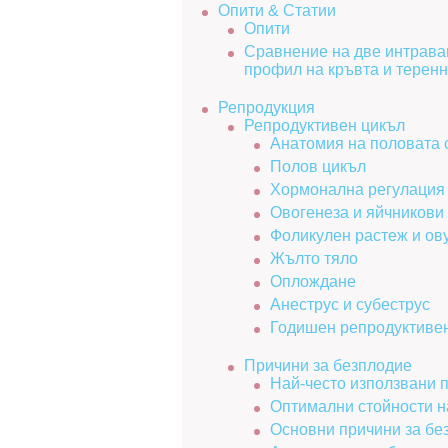
Опити & Статии
Опити
Сравнение на две интрава
профил на кръвта и теренн
Репродукция
Репродуктивен цикъл
Анатомия на половата 
Полов цикъл
Хормонална регулация 
Овогенеза и яйчникови
Фоликулен растеж и ов
Жълто тяло
Оплождане
Анеструс и субеструс
Годишен репродуктиве
Причини за безплодие
Най-често използвани п
Оптимални стойности н
Основни причини за бе