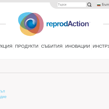
Бъл
УКЦИЯ
ПРОДУКТИ
СЪБИТИЯ
ИНОВАЦИИ
ИНСТР
къл
одие