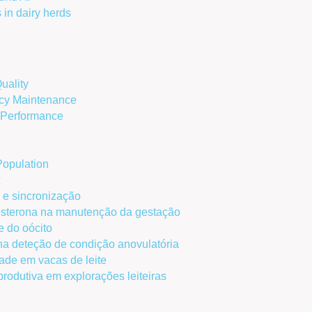
 in dairy herds
uality
cy Maintenance
 Performance
Population
e e sincronização
sterona na manutenção da gestação
e do oócito
na deteção de condição anovulatória
ade em vacas de leite
produtiva em explorações leiteiras