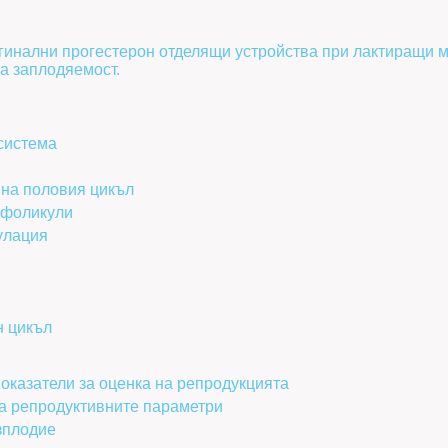
гинални прогестерон отделящи устройства при лактиращи м
а заплодяемост.
система
на половия цикъл
 фоликули
улация
н цикъл
оказатели за оценка на репродукцията
а репродуктивните параметри
зплодие