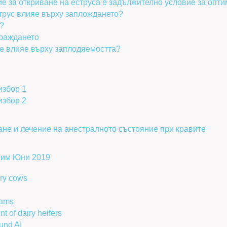
е за откриване на еструса е задължително условие за опт
трус влияе върху заплождането?
?
 раждането
ие влияе върху заплодяемостта?
избор 1
избор 2
не и лечение на анестралното състояние при кравите
Рим Юни 2019
ry cows
grams
 of dairy heifers
und AI