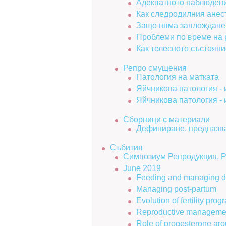
Адекватното наблюдени
Как следродилния анес
Защо няма заплождане
Проблеми по време на
Как телесното състоян
Репро смущения
Патология на матката
Яйчникова патология - 
Яйчникова патология - 
Сборници с материали
Дефиниране, предпазва
Събития
Симпозиум Репродукция, 
June 2019
Feeding and managing d
Managing post-partum
Evolution of fertility pro
Reproductive management
Role of progesterone aro