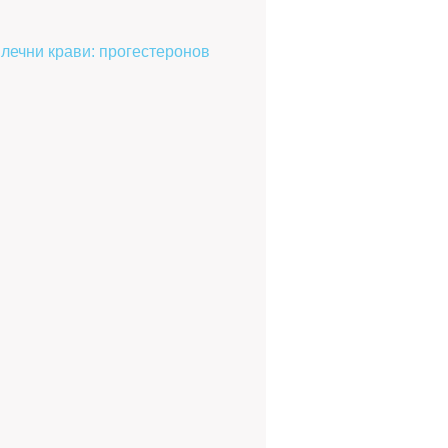
лечни крави: прогестеронов