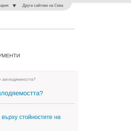
Други сайтове на Сева
гария
УМЕНТИ
у заплодяемостта?
аплодяемостта?
 върху стойностите на