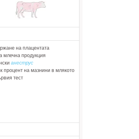
ържане на плацентата
ка млечна продукция
ински
анеструс
ък процент на мазнини в млякото
ървия тест