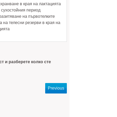
охранване в края на лактацията
з сухостойния период
разитяване на първотелките
а на телесни резерви в края на
цията
ст и разберете колко сте
Previous