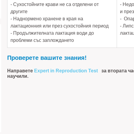
- Сухостойните крави не са отделени от
- Нед
другите
и пре
- Наднормено хранене в края на
- Опа
лактационния или през сухостойния период
- Липс
- Продължителната лактация води до
лакта
проблеми със заплождането
Проверете вашите знания!
Направете
Expert in Reproduction Test
за втората ча
научили.