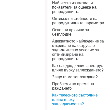
Най-често използвани
показатели за оценка на
репродукцията
Оптимални стойности на
репродуктивните параметри
Основни причини за
безплодие
Адекватното наблюдение за
откриване на еструса е
задължително условие за
оптимизиране на
репродукцията
Как следродилния анеструс
влияе върху заплождането?
Защо няма заплождане?
Проблеми по време на
раждането
Как телесното състояние
влияе върху
заплодяемостта?