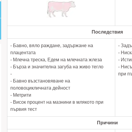
Последствия
- Бавно, вяло раждане, задържане на
- Зад
плацентата
- Нис
- Млечна треска, Едем на млечната жлеза
- Ист
- Бърза и значителна загуба на живо тегло
- Нис
-
при п
- Бавно възстановяване на
половоцикличната дейност
- Метрити
- Висок процент на мазнини в млякото при
първия тест
Причини