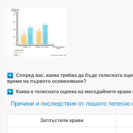
Според вас, каква трябва да бъде телесната оце
време на първото осеменяване?
Каква е телесната оценка на месодайните крави
Причини и последствия от лошото телесно 
Затлъстели крави
Сл