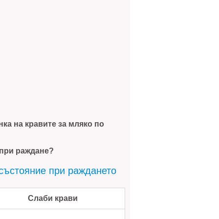
нка на кравите за мляко по
 при раждане?
състояние при раждането
аби крави