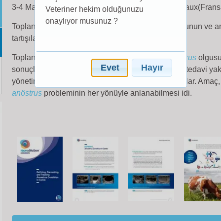
3-4 Mayıs tarihleri arasında Grand Hôtel de Bordeaux(Fransa
Veteriner hekim olduğunuzu
onaylıyor musunuz ?
Toplantının ana amacı, ineklerdeki
anöstrus
olgusunun ve ano
tartışılarak aydınlatılmasıydı.
Toplantıya katılan araştırmacılar, ineklerdeki
anöstrus
olgusu 
Evet
Hayır
sonuçlarını, anöstrusunun tanımı, risk faktörleri ve tedavi yaklaş
yönetim şekillerine ait verileri detaylı olarak sundular. Amaç
anöstrus
probleminin her yönüyle anlanabilmesi idi.