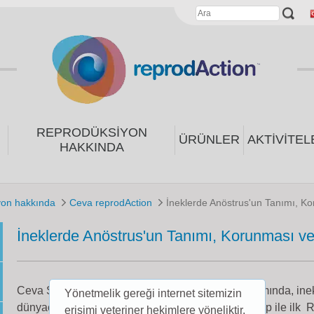
REPRODÜKSIYON
ÜRÜNLER
AKTIVITEL
HAKKINDA
yon hakkında
Ceva reprodAction
İneklerde Anöstrus'un Tanımı, Ko
İneklerde Anöstrus'un Tanımı, Korunması ve
Ceva Santé Animale reprodAction vizyonu kapsamında, in
Yönetmelik gereği internet sitemizin
dünyaca ünlü araştırmacılardan oluşturulan bir grup ile ilk
erişimi veteriner hekimlere yöneliktir.