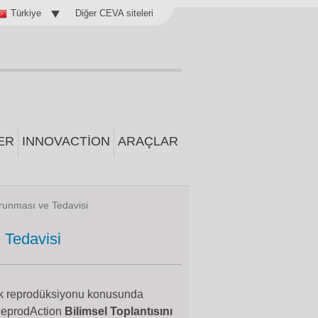
Diğer CEVA siteleri
Türkiye
ER
INNOVACTION
ARAÇLAR
runması ve Tedavisi
 Tedavisi
ek reprodüksiyonu konusunda
 ReprodAction
Bilimsel Toplantısını