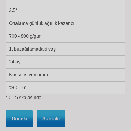
2.5*
Ortalama günlük ağırlık kazancı
700 - 800 g/gün
1. buzağılamadaki yaş
24 ay
Konsepsiyon oranı
%60 - 65
* 0 - 5 skalasında
Önceki
Sonraki