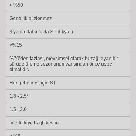
> %50
Genellikle izlenmez
3 ya da daha fazla ST ihtiyacı
<%15
%70’den fazlası, mevsimsel olarak buzağılayan bir
sürüde üreme sezonunun yarısından önce gebe
olmalıdır.
Her gebe inek için ST
1.8 - 2.5*
1.5 - 2.0
İnfertiliteye bağlı kesim