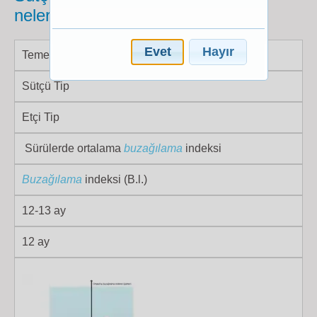
nelerdir?
Evet
Hayır
Temel reprodüktif parametreler
Sütçü Tip
Etçi Tip
Sürülerde ortalama
buzağılama
indeksi
Buzağılama
indeksi (B.l.)
12-13 ay
12 ay