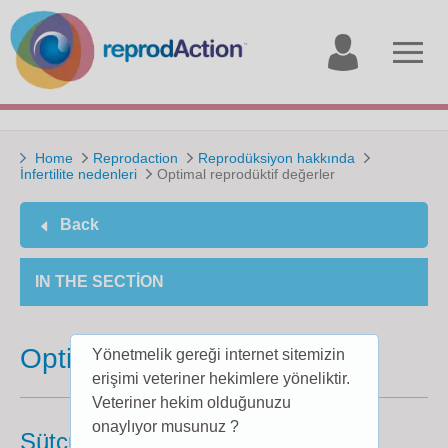
My
Open
account
menu
Home
Reprodaction
Reprodüksiyon hakkında
İnfertilite nedenleri
Optimal reprodüktif değerler
Back
IN THE SECTION
Optimal reprodüktif değerler
Yönetmelik gereği internet sitemizin
erişimi veteriner hekimlere yöneliktir.
Veteriner hekim olduğunuzu
onaylıyor musunuz ?
Sütçü ve etçi tip ırklarda hedefler